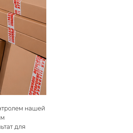
онтролем нашей
им
ьтат для