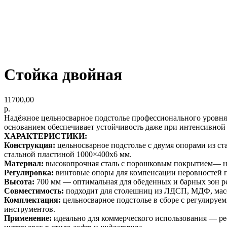
Стойка двойная
11700,00
р.
Надёжное цельносварное подстолье профессионального уровня,
основанием обеспечивает устойчивость даже при интенсивной
ХАРАКТЕРИСТИКИ:
Конструкция:
цельносварное подстолье с двумя опорами из с
стальной пластиной 1000×400х6 мм.
Материал:
высокопрочная сталь с порошковым покрытием— над
Регулировка:
винтовые опоры для компенсации неровностей п
Высота:
700 мм — оптимальная для обеденных и барных зон ре
Совместимость:
подходит для столешниц из ЛДСП, МДФ, масси
Комплектация:
цельносварное подстолье в сборе с регулиру
инструментов.
Применение:
идеально для коммерческого использования — рес