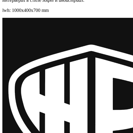
интерьерах в стиле
лофт
и
индастриал
.
lwh: 1000x400x700 mm