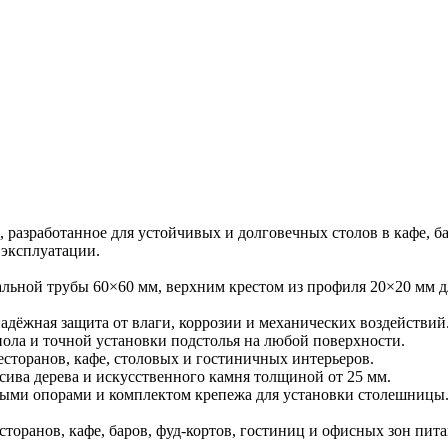
 разработанное для устойчивых и долговечных столов в кафе, б
 эксплуатации.
тальной трубы 60×60 мм, верхним крестом из профиля 20×20 м
ёжная защита от влаги, коррозии и механических воздействий
ола и точной установки подстолья на любой поверхности.
сторанов, кафе, столовых и гостиничных интерьеров.
ва дерева и искусственного камня толщиной от 25 мм.
емыми опорами и комплектом крепежа для установки столешницы
торанов, кафе, баров, фуд-кортов, гостиниц и офисных зон пит