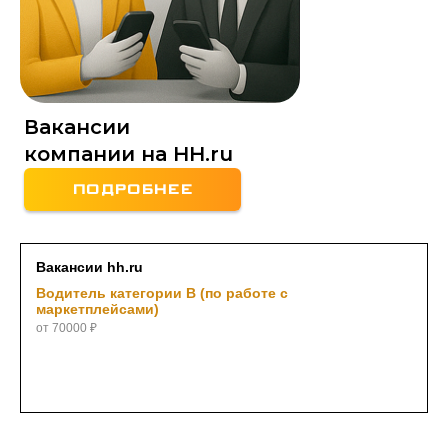
частью
команды
профессионалов
в
сфере
производства
изделий
Вакансии
из
металла.
компании на HH.ru
Вакансии
на
ПОДРОБНЕЕ
производстве
и
в
офисе
в
Вакансии hh.ru
Перми.
Водитель категории В (по работе с
маркетплейсами)
от 70000 ₽